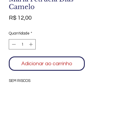
Camelo
Preço
R$ 12,00
Quantidade
*
Adicionar ao carrinho
SEM RISCOS
Agradecemos seu interesse no Alfarrábio
Cultural. Para mais informações sobre
compras do nosso catálogo, doação ou
vendas de itens, entre em contato
conosco. Aguardamos seu contato. Será
um prazer esclarecer as suas dúvidas.