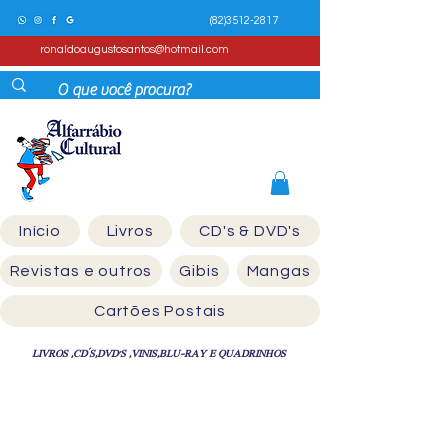
(82)3512-2817
ronaldoaugustosantos@hotmail.com
Início
Livros
CD's & DVD's
Revistas e outros
Gibis
Mangas
Cartões Postais
LIVROS ,CD´S,DVD'S ,VINIS,BLU-RAY E QUADRINHOS