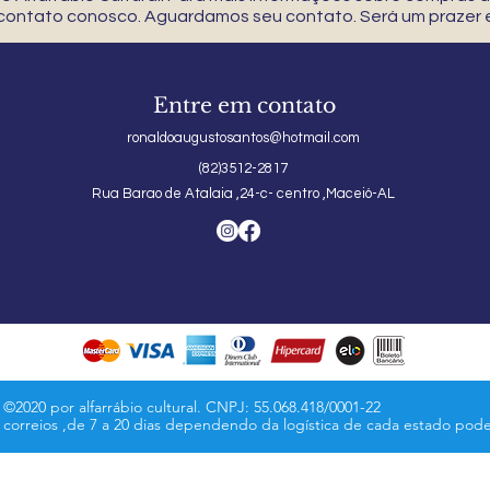
 contato conosco. Aguardamos seu contato. Será um prazer e
Entre em contato
ronaldoaugustosantos@hotmail.com
(82)3512-2817
Rua Barao de Atalaia ,24-c- centro ,Maceió-AL
©2020 por alfarrábio cultural. CNPJ: 55.068.418/0001-22
s correios ,de 7 a 20 dias dependendo da logística de cada estado pod