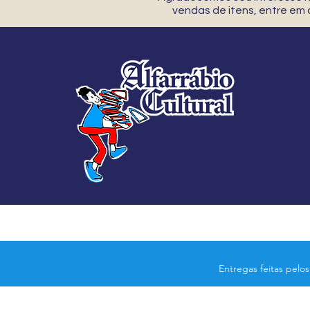
vendas de itens, entre em
Entregas feitas pelo