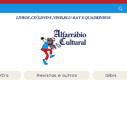
LIVROS ,CD´S,DVD'S ,VINIS,BLU-RAY E QUADRINHOS
VD's
Revistas e outros
Gibis