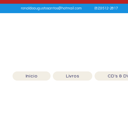
ronaldoaugustosantos@hotmail.com
(82)3512-2817
Início
Livros
CD's & D