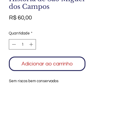
dos Campos
Preço
R$ 60,00
Quantidade
*
Adicionar ao carrinho
Sem riscos bem conservados
Agradecemos seu interesse no Alfarrábio
Cultural. Para mais informações sobre
compras do nosso catálogo, doação ou
vendas de itens, entre em contato
conosco. Aguardamos seu contato. Será
um prazer esclarecer as suas dúvidas.