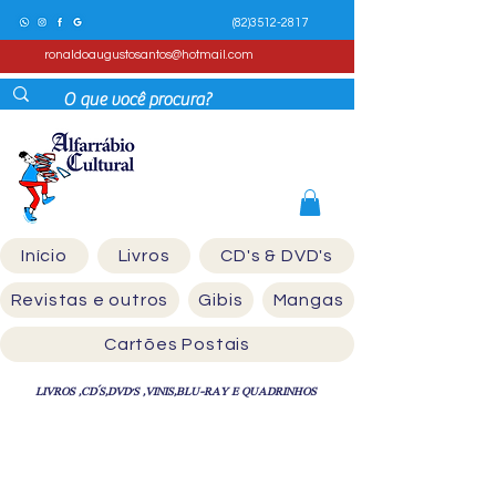
(82)3512-2817
ronaldoaugustosantos@hotmail.com
Início
Livros
CD's & DVD's
Revistas e outros
Gibis
Mangas
Cartões Postais
LIVROS ,CD´S,DVD'S ,VINIS,BLU-RAY E QUADRINHOS