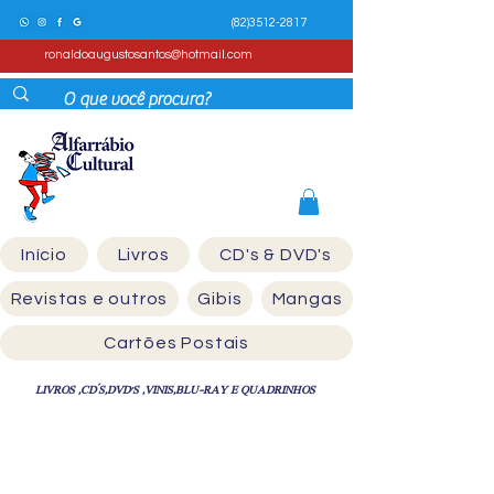
(82)3512-2817
ronaldoaugustosantos@hotmail.com
Início
Livros
CD's & DVD's
Revistas e outros
Gibis
Mangas
Cartões Postais
LIVROS ,CD´S,DVD'S ,VINIS,BLU-RAY E QUADRINHOS