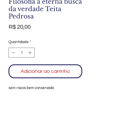
Filosofia a eterna busca
da verdade Teita
Pedrosa
Preço
R$ 20,00
Quantidade
*
Adicionar ao carrinho
sem riscos bem conservado
Agradecemos seu interesse no Alfarrábio
Cultural. Para mais informações sobre
compras do nosso catálogo, doação ou