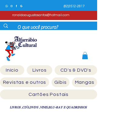
(82)3512-2817
ronaldoaugustosantos@hotmail.com
Início
Livros
CD's & DVD's
Revistas e outros
Gibis
Mangas
Cartões Postais
LIVROS ,CD´S,DVD'S ,VINIS,BLU-RAY E QUADRINHOS