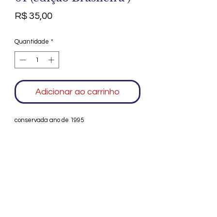
Preço
R$ 35,00
Quantidade
*
Adicionar ao carrinho
conservada ano de 1995
Agradecemos seu interesse no Alfarrábio
Cultural. Para mais informações sobre
compras do nosso catálogo, doação ou
vendas de itens, entre em contato
conosco. Aguardamos seu contato. Será
um prazer esclarecer as suas dúvidas.