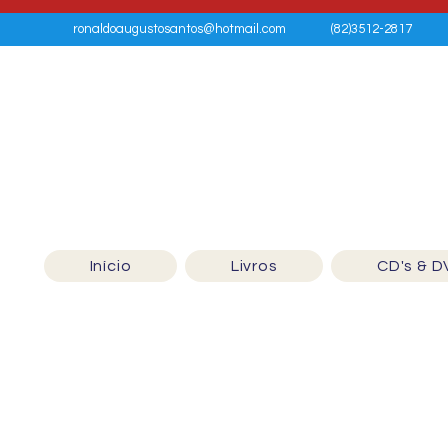
ronaldoaugustosantos@hotmail.com
(82)3512-2817
Início
Livros
CD's & D