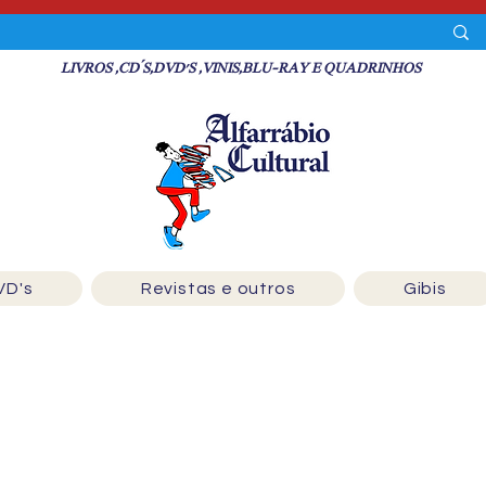
LIVROS ,CD´S,DVD'S ,VINIS,BLU-RAY E QUADRINHOS
VD's
Revistas e outros
Gibis