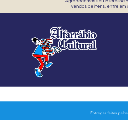
Agradecemos seu interesse no
vendas de itens, entre em
Entregas feitas pelo