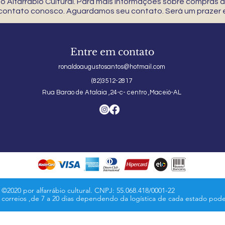
 Alfarrábio Cultural. Para mais informações sobre compras
 contato conosco. Aguardamos seu contato. Será um prazer e
Entre em contato
ronaldoaugustosantos@hotmail.com
(82)3512-2817
Rua Barao de Atalaia ,24-c- centro ,Maceió-AL
©2020 por alfarrábio cultural. CNPJ: 55.068.418/0001-22
s correios ,de 7 a 20 dias dependendo da logística de cada estado pod