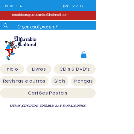
(82)3512-2817
ronaldoaugustosantos@hotmail.com
Início
Livros
CD's & DVD's
Revistas e outros
Gibis
Mangas
Cartões Postais
LIVROS ,CD´S,DVD'S ,VINIS,BLU-RAY E QUADRINHOS