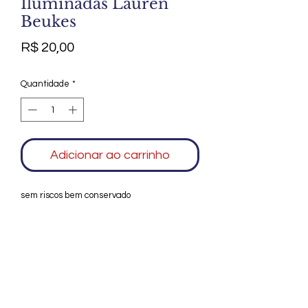
Iluminadas Lauren
Beukes
Preço
R$ 20,00
Quantidade
*
Adicionar ao carrinho
sem riscos bem conservado
Agradecemos seu interesse no Alfarrábio
Cultural. Para mais informações sobre
compras do nosso catálogo, doação ou
vendas de itens, entre em contato
conosco. Aguardamos seu contato. Será