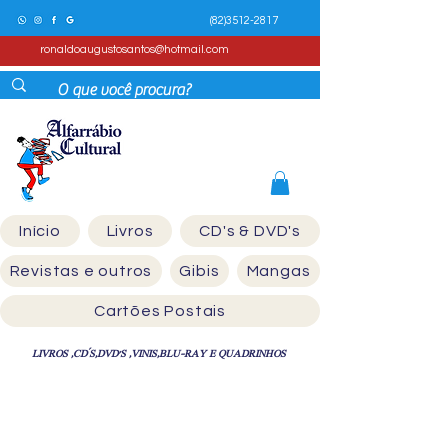
(82)3512-2817
ronaldoaugustosantos@hotmail.com
Início
Livros
CD's & DVD's
Revistas e outros
Gibis
Mangas
Cartões Postais
LIVROS ,CD´S,DVD'S ,VINIS,BLU-RAY E QUADRINHOS