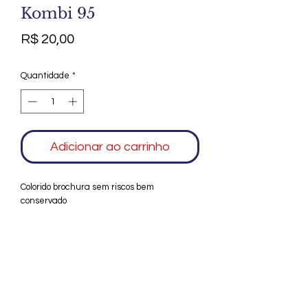
Kombi 95
Preço
R$ 20,00
Quantidade
*
Adicionar ao carrinho
Colorido brochura sem riscos bem
conservado
Agradecemos seu interesse no Alfarrábio
Cultural. Para mais informações sobre
compras do nosso catálogo, doação ou
vendas de itens, entre em contato
conosco. Aguardamos seu contato. Será