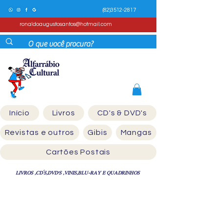
(82)3512-2817
ronaldoaugustosantos@hotmail.com
Início
Livros
CD's & DVD's
Revistas e outros
Gibis
Mangas
Cartões Postais
LIVROS ,CD´S,DVD'S ,VINIS,BLU-RAY E QUADRINHOS