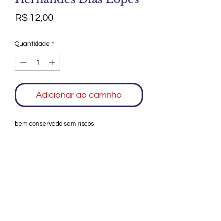
Preço
R$ 12,00
Quantidade
*
Adicionar ao carrinho
bem conservado sem riscos
Agradecemos seu interesse no Alfarrábio
Cultural. Para mais informações sobre
compras do nosso catálogo, doação ou
vendas de itens, entre em contato
conosco. Aguardamos seu contato. Será
um prazer esclarecer as suas dúvidas.