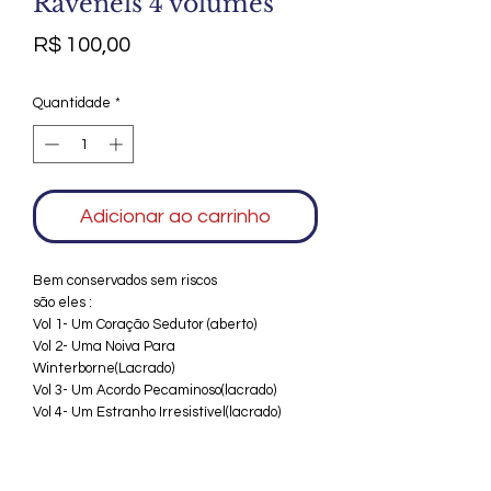
Ravenels 4 volumes
Preço
R$ 100,00
Quantidade
*
Adicionar ao carrinho
Bem conservados sem riscos
são eles :
Vol 1- Um Coração Sedutor (aberto)
Vol 2- Uma Noiva Para
Winterborne(Lacrado)
Vol 3- Um Acordo Pecaminoso(lacrado)
Vol 4- Um Estranho Irresistível(lacrado)