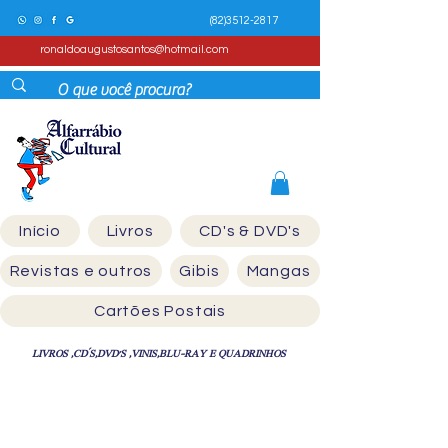
(82)3512-2817
ronaldoaugustosantos@hotmail.com
Início
Livros
CD's & DVD's
Revistas e outros
Gibis
Mangas
Cartões Postais
LIVROS ,CD´S,DVD'S ,VINIS,BLU-RAY E QUADRINHOS