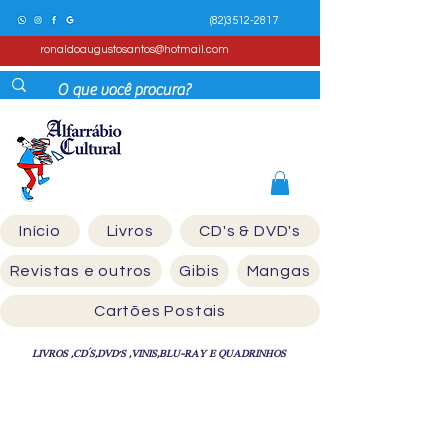
(82)3512-2817
ronaldoaugustosantos@hotmail.com
Início
Livros
CD's & DVD's
Revistas e outros
Gibis
Mangas
Cartões Postais
LIVROS ,CD´S,DVD'S ,VINIS,BLU-RAY E QUADRINHOS