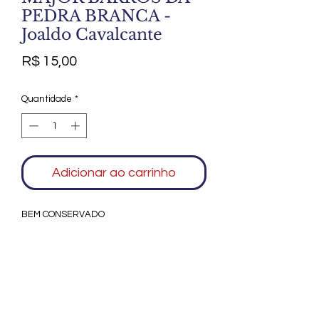
PEDRA BRANCA -
Joaldo Cavalcante
Preço
R$ 15,00
Quantidade
*
Adicionar ao carrinho
BEM CONSERVADO
Agradecemos seu interesse no Alfarrábio
Cultural. Para mais informações sobre
compras do nosso catálogo, doação ou
vendas de itens, entre em contato