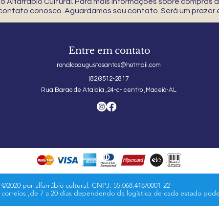
 Alfarrábio Cultural. Para mais informações sobre compras
 contato conosco. Aguardamos seu contato. Será um prazer e
Entre em contato
ronaldoaugustosantos@hotmail.com
(82)3512-2817
Rua Barao de Atalaia ,24-c- centro ,Maceió-AL
©2020 por alfarrábio cultural. CNPJ: 55.068.418/0001-22
s correios ,de 7 a 20 dias dependendo da logística de cada estado pod