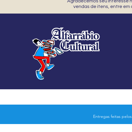
Agradecemos seu interesse no
vendas de itens, entre em
Entregas feitas pelo