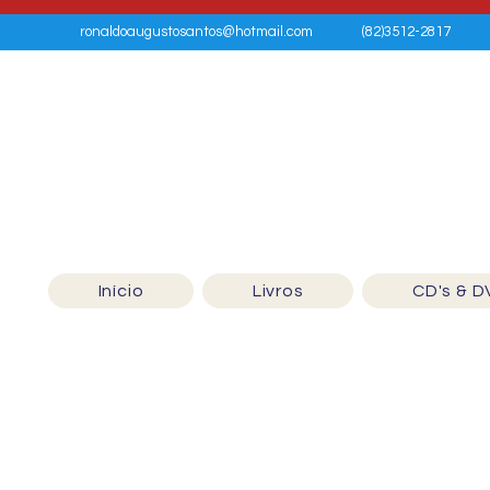
ronaldoaugustosantos@hotmail.com
(82)3512-2817
Início
Livros
CD's & D