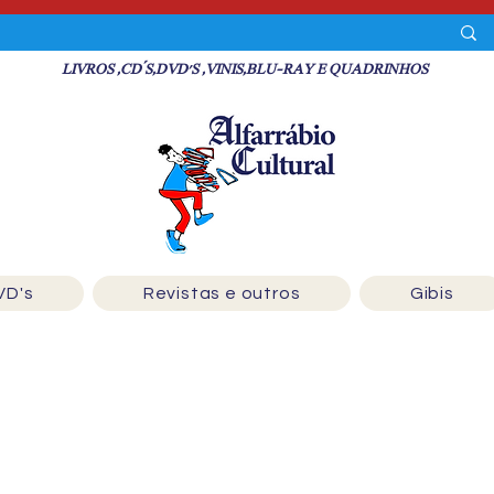
LIVROS ,CD´S,DVD'S ,VINIS,BLU-RAY E QUADRINHOS
VD's
Revistas e outros
Gibis