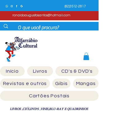
(82)3512-2817
ronaldoaugustosantos@hotmail.com
Início
Livros
CD's & DVD's
Revistas e outros
Gibis
Mangas
Cartões Postais
LIVROS ,CD´S,DVD'S ,VINIS,BLU-RAY E QUADRINHOS