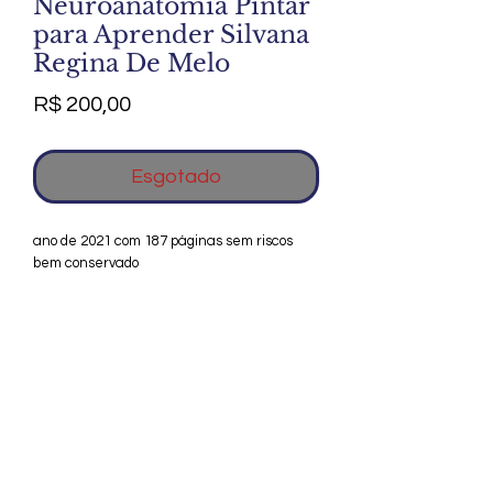
Neuroanatomia Pintar
para Aprender Silvana
Regina De Melo
Preço
R$ 200,00
Esgotado
ano de 2021 com 187 páginas sem riscos
bem conservado
Agradecemos seu interesse no Alfarrábio
Cultural. Para mais informações sobre
compras do nosso catálogo, doação ou
vendas de itens, entre em contato
conosco. Aguardamos seu contato. Será
um prazer esclarecer as suas dúvidas.