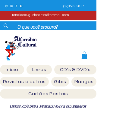
(82)3512-2817
ronaldoaugustosantos@hotmail.com
Início
Livros
CD's & DVD's
Revistas e outros
Gibis
Mangas
Cartões Postais
LIVROS ,CD´S,DVD'S ,VINIS,BLU-RAY E QUADRINHOS