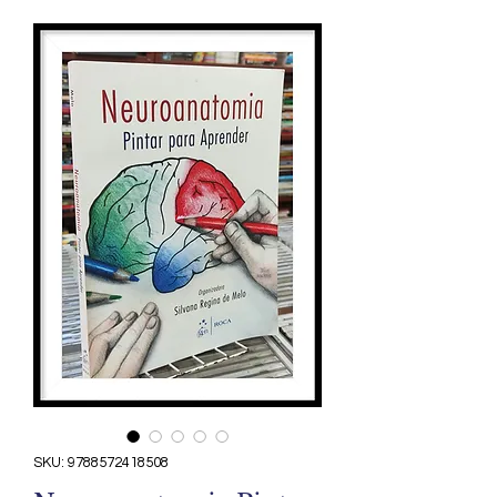
SKU: 9788572418508