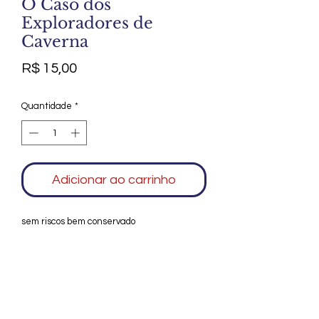
O Caso dos
Exploradores de
Caverna
Preço
R$ 15,00
Quantidade
*
Adicionar ao carrinho
sem riscos bem conservado
Agradecemos seu interesse no Alfarrábio
Cultural. Para mais informações sobre
compras do nosso catálogo, doação ou