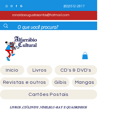
(82)3512-2817
ronaldoaugustosantos@hotmail.com
Início
Livros
CD's & DVD's
Revistas e outros
Gibis
Mangas
Cartões Postais
LIVROS ,CD´S,DVD'S ,VINIS,BLU-RAY E QUADRINHOS