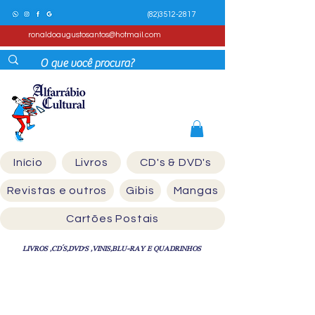
(82)3512-2817
ronaldoaugustosantos@hotmail.com
Início
Livros
CD's & DVD's
Revistas e outros
Gibis
Mangas
Cartões Postais
LIVROS ,CD´S,DVD'S ,VINIS,BLU-RAY E QUADRINHOS