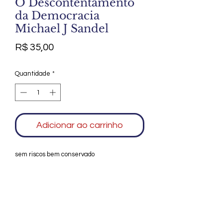
O Descontentamento
da Democracia
Michael J Sandel
Preço
R$ 35,00
Quantidade
*
Adicionar ao carrinho
sem riscos bem conservado
Agradecemos seu interesse no Alfarrábio
Cultural. Para mais informações sobre
compras do nosso catálogo, doação ou