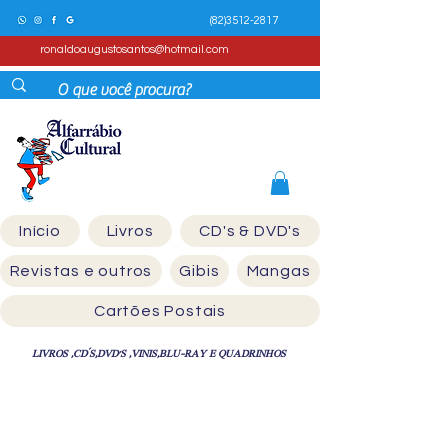
(82)3512-2817
ronaldoaugustosantos@hotmail.com
Início
Livros
CD's & DVD's
Revistas e outros
Gibis
Mangas
Cartões Postais
LIVROS ,CD´S,DVD'S ,VINIS,BLU-RAY E QUADRINHOS