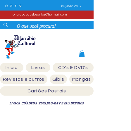
(82)3512-2817
ronaldoaugustosantos@hotmail.com
Início
Livros
CD's & DVD's
Revistas e outros
Gibis
Mangas
Cartões Postais
LIVROS ,CD´S,DVD'S ,VINIS,BLU-RAY E QUADRINHOS