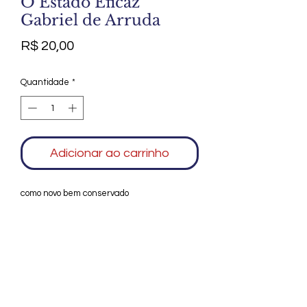
O Estado Eficaz
Gabriel de Arruda
Preço
R$ 20,00
Quantidade
*
Adicionar ao carrinho
como novo bem conservado
Agradecemos seu interesse no Alfarrábio
Cultural. Para mais informações sobre
compras do nosso catálogo, doação ou
vendas de itens, entre em contato
conosco. Aguardamos seu contato. Será