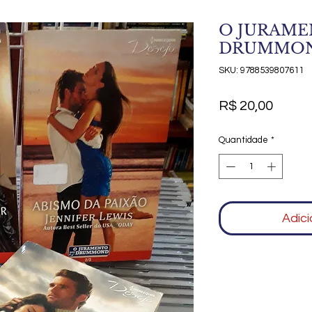
O JURAME
DRUMMOND 
SKU: 9788539807611
Preço
R$ 20,00
Quantidade
*
Adici