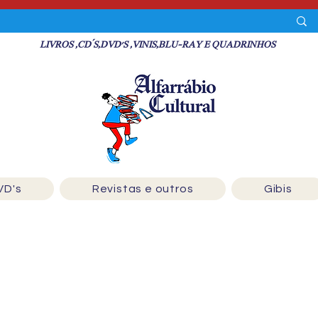
LIVROS ,CD´S,DVD'S ,VINIS,BLU-RAY E QUADRINHOS
VD's
Revistas e outros
Gibis