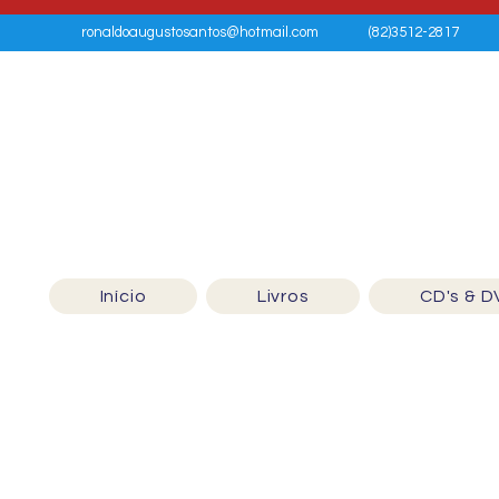
ronaldoaugustosantos@hotmail.com
(82)3512-2817
Início
Livros
CD's & D