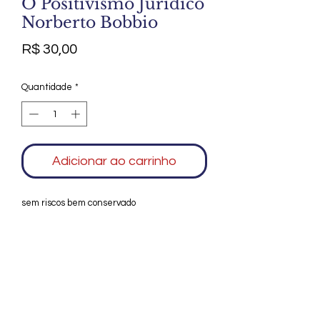
O Positivismo Jurídico
Norberto Bobbio
Preço
R$ 30,00
Quantidade
*
Adicionar ao carrinho
sem riscos bem conservado
Agradecemos seu interesse no Alfarrábio
Cultural. Para mais informações sobre
compras do nosso catálogo, doação ou
vendas de itens, entre em contato
conosco. Aguardamos seu contato. Será