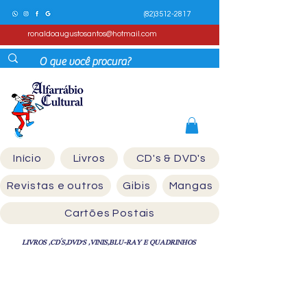
(82)3512-2817
ronaldoaugustosantos@hotmail.com
Início
Livros
CD's & DVD's
Revistas e outros
Gibis
Mangas
Cartões Postais
LIVROS ,CD´S,DVD'S ,VINIS,BLU-RAY E QUADRINHOS