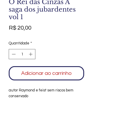
O Rei das Cinzas A
saga dos jubardentes
vol 1
Preço
R$ 20,00
Quantidade
*
Adicionar ao carrinho
autor Raymond e feist sem riscos bem
conservado
Agradecemos seu interesse no Alfarrábio
Cultural. Para mais informações sobre