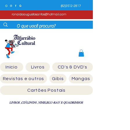
(82)3512-2817
ronaldoaugustosantos@hotmail.com
Início
Livros
CD's & DVD's
Revistas e outros
Gibis
Mangas
Cartões Postais
LIVROS ,CD´S,DVD'S ,VINIS,BLU-RAY E QUADRINHOS