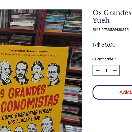
Os Grandes
Yueh
SKU: 9788525439345
Preço
R$ 35,00
Quantidade
*
Adici