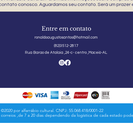
 contato conosco. Aguardamos seu contato. Será um prazer e
Entre em contato
ronaldoaugustosantos@hotmail.com
(82)3512-2817
Rua Barao de Atalaia ,24-c- centro ,Maceió-AL
©2020 por alfarrábio cultural. CNPJ: 55.068.418/0001-22
s correios ,de 7 a 20 dias dependendo da logística de cada estado pod