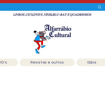
LIVROS ,CD´S,DVD'S ,VINIS,BLU-RAY E QUADRINHOS
VD's
Revistas e outros
Gibis