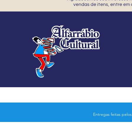
vendas de itens, entre em
Entregas feitas pelo