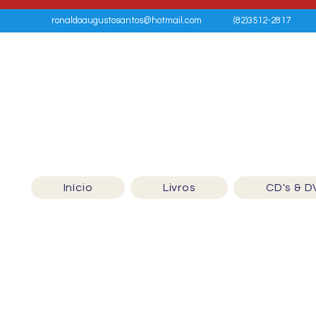
ronaldoaugustosantos@hotmail.com
(82)3512-2817
Início
Livros
CD's & D