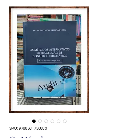
SKU: 9788581750880