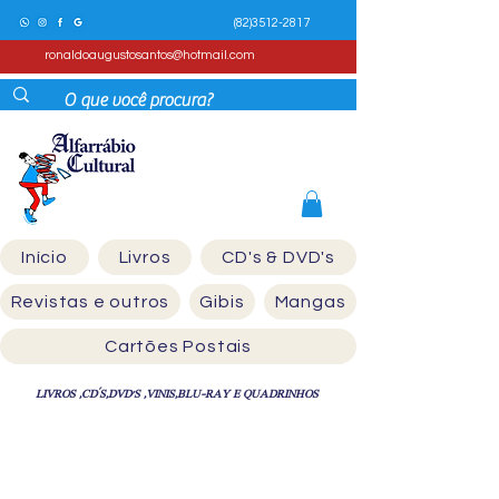
(82)3512-2817
ronaldoaugustosantos@hotmail.com
Início
Livros
CD's & DVD's
Revistas e outros
Gibis
Mangas
Cartões Postais
LIVROS ,CD´S,DVD'S ,VINIS,BLU-RAY E QUADRINHOS