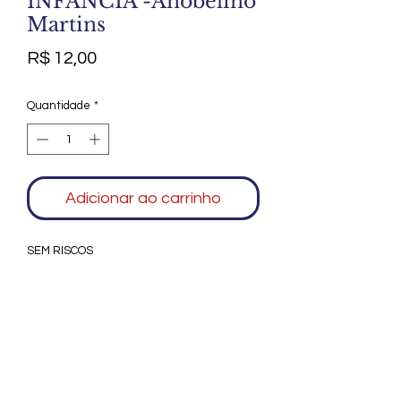
INFANCIA -Anobelino
Martins
Preço
R$ 12,00
Quantidade
*
Adicionar ao carrinho
SEM RISCOS
Agradecemos seu interesse no Alfarrábio
Cultural. Para mais informações sobre
compras do nosso catálogo, doação ou
vendas de itens, entre em contato
conosco. Aguardamos seu contato. Será