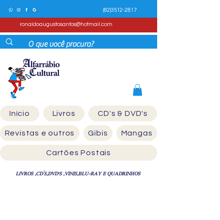
(82)3512-2817
ronaldoaugustosantos@hotmail.com
Início
Livros
CD's & DVD's
Revistas e outros
Gibis
Mangas
Cartões Postais
LIVROS ,CD´S,DVD'S ,VINIS,BLU-RAY E QUADRINHOS