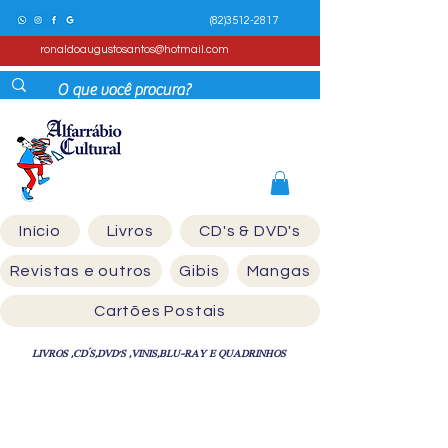
(82)3512-2817
ronaldoaugustosantos@hotmail.com
Início
Livros
CD's & DVD's
Revistas e outros
Gibis
Mangas
Cartões Postais
LIVROS ,CD´S,DVD'S ,VINIS,BLU-RAY E QUADRINHOS