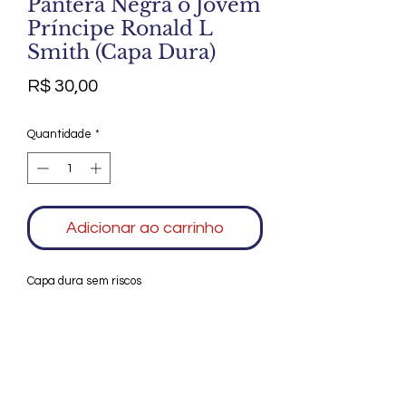
Pantera Negra o Jovem
Príncipe Ronald L
Smith (Capa Dura)
Preço
R$ 30,00
Quantidade
*
Adicionar ao carrinho
Capa dura sem riscos
Agradecemos seu interesse no Alfarrábio
Cultural. Para mais informações sobre
compras do nosso catálogo, doação ou