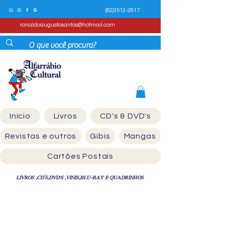
(82)3512-2817
ronaldoaugustosantos@hotmail.com
Início
Livros
CD's & DVD's
Revistas e outros
Gibis
Mangas
Cartões Postais
LIVROS ,CD´S,DVD'S ,VINIS,BLU-RAY E QUADRINHOS