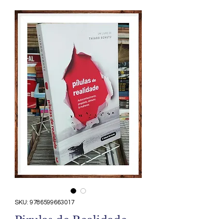
SKU: 9786599663017