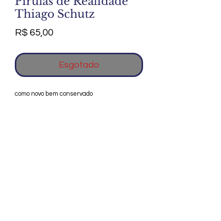
Pirulas de Realidade
Thiago Schutz
Preço
R$ 65,00
Esgotado
como novo bem conservado
Agradecemos seu interesse no Alfarrábio
Cultural. Para mais informações sobre
compras do nosso catálogo, doação ou
vendas de itens, entre em contato
conosco. Aguardamos seu contato. Será
um prazer esclarecer as suas dúvidas.