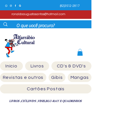
(82)3512-2817
ronaldoaugustosantos@hotmail.com
Início
Livros
CD's & DVD's
Revistas e outros
Gibis
Mangas
Cartões Postais
LIVROS ,CD´S,DVD'S ,VINIS,BLU-RAY E QUADRINHOS