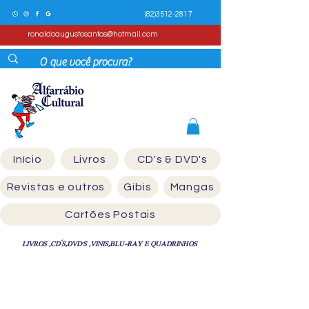
(82)3512-2817
ronaldoaugustosantos@hotmail.com
Início
Livros
CD's & DVD's
Revistas e outros
Gibis
Mangas
Cartões Postais
LIVROS ,CD´S,DVD'S ,VINIS,BLU-RAY E QUADRINHOS