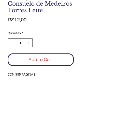
Consuelo de Medeiros
Torres Leite
Price
R$12,00
Quantity
*
Add to Cart
COM 355 PAGINAS
Agradecemos seu interesse no Alfarrábio
Cultural. Para mais informações sobre
compras do nosso catálogo, doação ou
vendas de itens, entre em contato
conosco. Aguardamos seu contato. Será