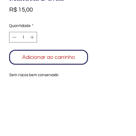
Preço
R$ 15,00
Quantidade
*
Adicionar ao carrinho
Sem riscos bem conservado
Agradecemos seu interesse no Alfarrábio
Cultural. Para mais informações sobre
compras do nosso catálogo, doação ou
vendas de itens, entre em contato
conosco. Aguardamos seu contato. Será
um prazer esclarecer as suas dúvidas.