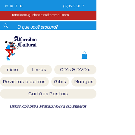
(82)3512-2817
ronaldoaugustosantos@hotmail.com
Início
Livros
CD's & DVD's
Revistas e outros
Gibis
Mangas
Cartões Postais
LIVROS ,CD´S,DVD'S ,VINIS,BLU-RAY E QUADRINHOS