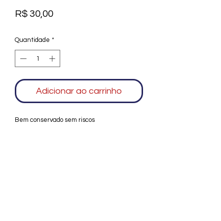
Preço
R$ 30,00
Quantidade
*
Adicionar ao carrinho
Bem conservado sem riscos
Agradecemos seu interesse no Alfarrábio
Cultural. Para mais informações sobre
compras do nosso catálogo, doação ou
vendas de itens, entre em contato
conosco. Aguardamos seu contato. Será
um prazer esclarecer as suas dúvidas.