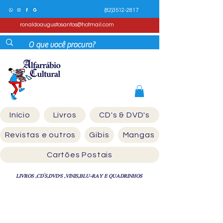
(82)3512-2817
ronaldoaugustosantos@hotmail.com
Início
Livros
CD's & DVD's
Revistas e outros
Gibis
Mangas
Cartões Postais
LIVROS ,CD´S,DVD'S ,VINIS,BLU-RAY E QUADRINHOS