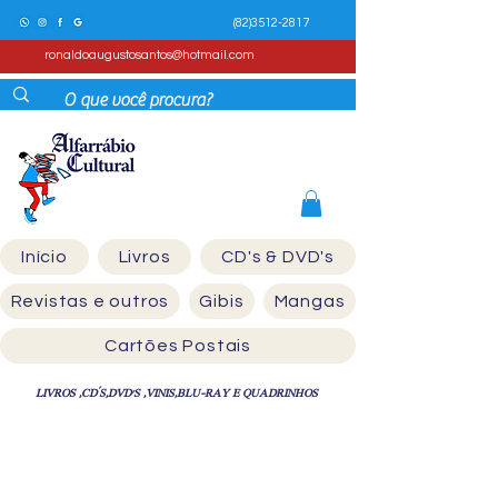
(82)3512-2817
ronaldoaugustosantos@hotmail.com
Início
Livros
CD's & DVD's
Revistas e outros
Gibis
Mangas
Cartões Postais
LIVROS ,CD´S,DVD'S ,VINIS,BLU-RAY E QUADRINHOS