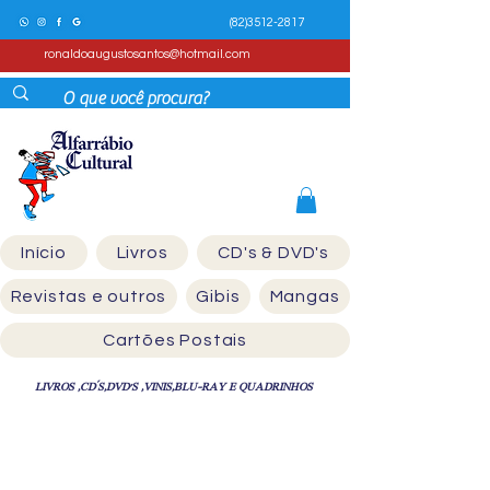
(82)3512-2817
ronaldoaugustosantos@hotmail.com
Início
Livros
CD's & DVD's
Revistas e outros
Gibis
Mangas
Cartões Postais
LIVROS ,CD´S,DVD'S ,VINIS,BLU-RAY E QUADRINHOS