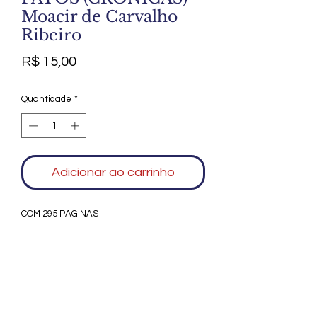
Moacir de Carvalho
Ribeiro
Preço
R$ 15,00
Quantidade
*
Adicionar ao carrinho
COM 295 PAGINAS
Agradecemos seu interesse no Alfarrábio
Cultural. Para mais informações sobre
compras do nosso catálogo, doação ou
vendas de itens, entre em contato