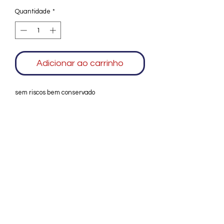
Quantidade
*
Adicionar ao carrinho
sem riscos bem conservado
Agradecemos seu interesse no Alfarrábio
Cultural. Para mais informações sobre
compras do nosso catálogo, doação ou
vendas de itens, entre em contato
conosco. Aguardamos seu contato. Será
um prazer esclarecer as suas dúvidas.