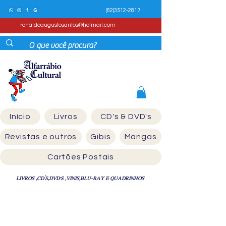
(82)3512-2817
ronaldoaugustosantos@hotmail.com
Início
Livros
CD's & DVD's
Revistas e outros
Gibis
Mangas
Cartões Postais
LIVROS ,CD´S,DVD'S ,VINIS,BLU-RAY E QUADRINHOS