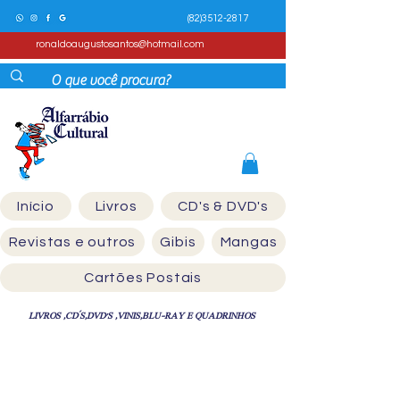
(82)3512-2817
ronaldoaugustosantos@hotmail.com
Início
Livros
CD's & DVD's
Revistas e outros
Gibis
Mangas
Cartões Postais
LIVROS ,CD´S,DVD'S ,VINIS,BLU-RAY E QUADRINHOS