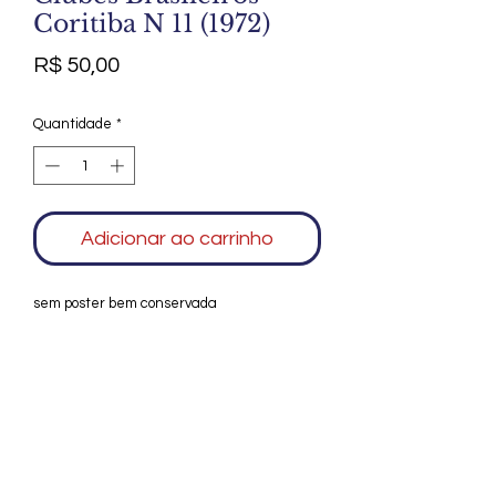
Coritiba N 11 (1972)
Preço
R$ 50,00
Quantidade
*
Adicionar ao carrinho
sem poster bem conservada
Agradecemos seu interesse no Alfarrábio
Cultural. Para mais informações sobre
compras do nosso catálogo, doação ou
vendas de itens, entre em contato
conosco. Aguardamos seu contato. Será
um prazer esclarecer as suas dúvidas.