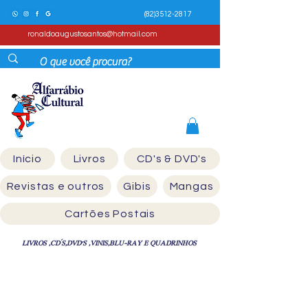
(82)3512-2817
ronaldoaugustosantos@hotmail.com
Início
Livros
CD's & DVD's
Revistas e outros
Gibis
Mangas
Cartões Postais
LIVROS ,CD´S,DVD'S ,VINIS,BLU-RAY E QUADRINHOS