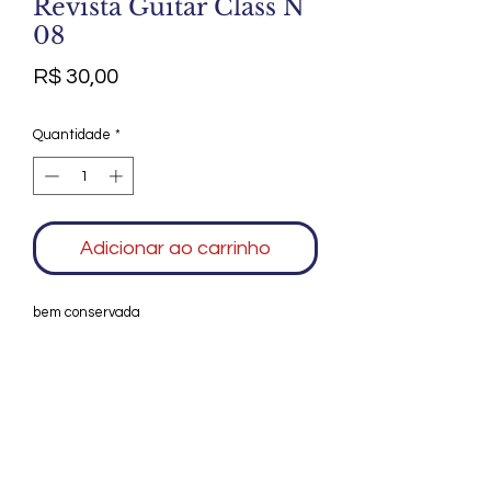
Revista Guitar Class N
08
Preço
R$ 30,00
Quantidade
*
Adicionar ao carrinho
bem conservada
Agradecemos seu interesse no Alfarrábio
Cultural. Para mais informações sobre
compras do nosso catálogo, doação ou
vendas de itens, entre em contato
conosco. Aguardamos seu contato. Será