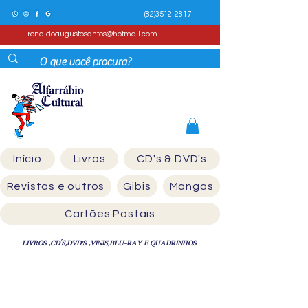
(82)3512-2817
ronaldoaugustosantos@hotmail.com
Início
Livros
CD's & DVD's
Revistas e outros
Gibis
Mangas
Cartões Postais
LIVROS ,CD´S,DVD'S ,VINIS,BLU-RAY E QUADRINHOS