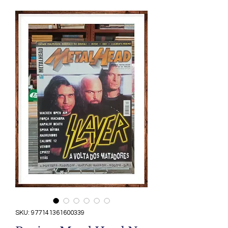
SKU: 977141361600339