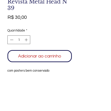
Revista Metal Head N
39
Preço
R$ 30,00
Quantidade
*
Adicionar ao carrinho
com posters bem conservado
Agradecemos seu interesse no Alfarrábio
Cultural. Para mais informações sobre
compras do nosso catálogo, doação ou
vendas de itens, entre em contato
conosco. Aguardamos seu contato. Será