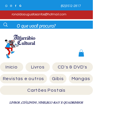
(82)3512-2817
ronaldoaugustosantos@hotmail.com
Início
Livros
CD's & DVD's
Revistas e outros
Gibis
Mangas
Cartões Postais
LIVROS ,CD´S,DVD'S ,VINIS,BLU-RAY E QUADRINHOS