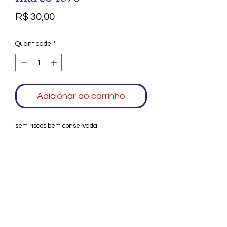
Preço
R$ 30,00
Quantidade
*
Adicionar ao carrinho
sem riscos bem conservada
Agradecemos seu interesse no Alfarrábio
Cultural. Para mais informações sobre
compras do nosso catálogo, doação ou
vendas de itens, entre em contato
conosco. Aguardamos seu contato. Será
um prazer esclarecer as suas dúvidas.