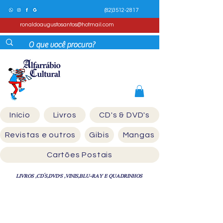
(82)3512-2817
ronaldoaugustosantos@hotmail.com
Início
Livros
CD's & DVD's
Revistas e outros
Gibis
Mangas
Cartões Postais
LIVROS ,CD´S,DVD'S ,VINIS,BLU-RAY E QUADRINHOS