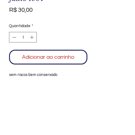
Preço
R$ 30,00
Quantidade
*
Adicionar ao carrinho
sem riscos bem conservado
Agradecemos seu interesse no Alfarrábio
Cultural. Para mais informações sobre
compras do nosso catálogo, doação ou
vendas de itens, entre em contato
conosco. Aguardamos seu contato. Será
um prazer esclarecer as suas dúvidas.