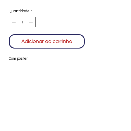
Quantidade
*
Adicionar ao carrinho
Com poster
Agradecemos seu interesse no Alfarrábio
Cultural. Para mais informações sobre
compras do nosso catálogo, doação ou
vendas de itens, entre em contato
conosco. Aguardamos seu contato. Será
um prazer esclarecer as suas dúvidas.