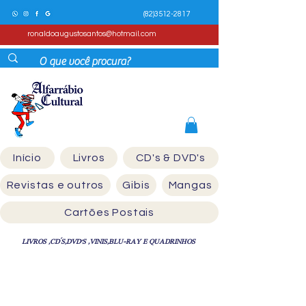
(82)3512-2817
ronaldoaugustosantos@hotmail.com
Início
Livros
CD's & DVD's
Revistas e outros
Gibis
Mangas
Cartões Postais
LIVROS ,CD´S,DVD'S ,VINIS,BLU-RAY E QUADRINHOS