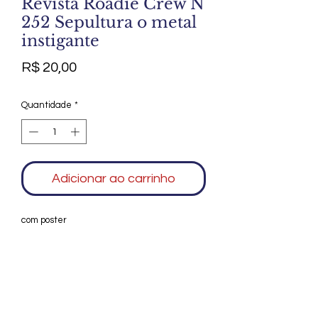
Revista Roadie Crew N
252 Sepultura o metal
instigante
Preço
R$ 20,00
Quantidade
*
Adicionar ao carrinho
com poster
Agradecemos seu interesse no Alfarrábio
Cultural. Para mais informações sobre
compras do nosso catálogo, doação ou