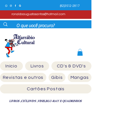
(82)3512-2817
ronaldoaugustosantos@hotmail.com
Início
Livros
CD's & DVD's
Revistas e outros
Gibis
Mangas
Cartões Postais
LIVROS ,CD´S,DVD'S ,VINIS,BLU-RAY E QUADRINHOS