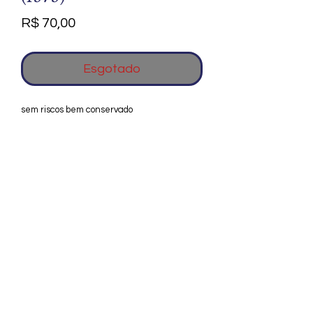
Preço
R$ 70,00
Esgotado
sem riscos bem conservado
Agradecemos seu interesse no Alfarrábio
Cultural. Para mais informações sobre
compras do nosso catálogo, doação ou
vendas de itens, entre em contato
conosco. Aguardamos seu contato. Será
um prazer esclarecer as suas dúvidas.