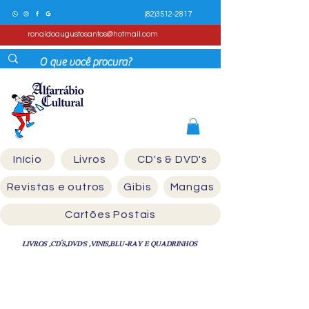
(82)3512-2817
ronaldoaugustosantos@hotmail.com
Início
Livros
CD's & DVD's
Revistas e outros
Gibis
Mangas
Cartões Postais
LIVROS ,CD´S,DVD'S ,VINIS,BLU-RAY E QUADRINHOS