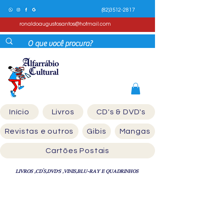
(82)3512-2817
ronaldoaugustosantos@hotmail.com
Início
Livros
CD's & DVD's
Revistas e outros
Gibis
Mangas
Cartões Postais
LIVROS ,CD´S,DVD'S ,VINIS,BLU-RAY E QUADRINHOS