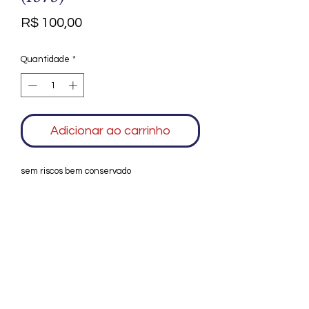
Preço
R$ 100,00
Quantidade
*
Adicionar ao carrinho
sem riscos bem conservado
Agradecemos seu interesse no Alfarrábio
Cultural. Para mais informações sobre
compras do nosso catálogo, doação ou
vendas de itens, entre em contato
conosco. Aguardamos seu contato. Será
um prazer esclarecer as suas dúvidas.