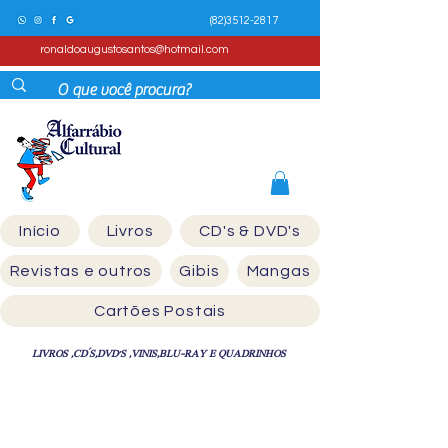
(82)3512-2817
ronaldoaugustosantos@hotmail.com
Início
Livros
CD's & DVD's
Revistas e outros
Gibis
Mangas
Cartões Postais
LIVROS ,CD´S,DVD'S ,VINIS,BLU-RAY E QUADRINHOS