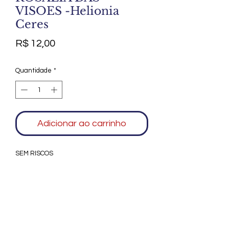
VISOES -Helionia
Ceres
Preço
R$ 12,00
Quantidade
*
Adicionar ao carrinho
SEM RISCOS
Agradecemos seu interesse no Alfarrábio
Cultural. Para mais informações sobre
compras do nosso catálogo, doação ou
vendas de itens, entre em contato