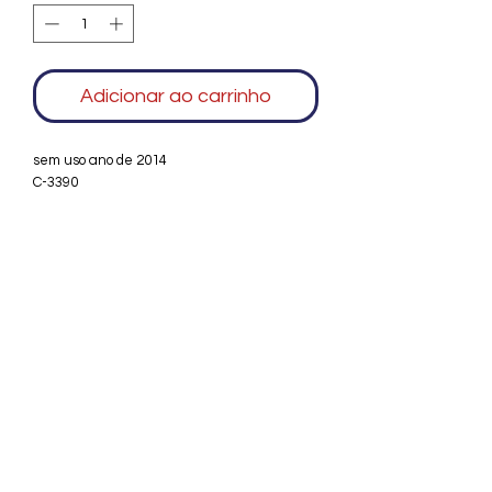
Adicionar ao carrinho
sem uso ano de 2014
C-3390
Agradecemos seu interesse no Alfarrábio
Cultural. Para mais informações sobre
compras do nosso catálogo, doação ou
vendas de itens, entre em contato
conosco. Aguardamos seu contato. Será
um prazer esclarecer as suas dúvidas.