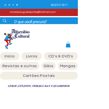
(82)3512-2817
ronaldoaugustosantos@hotmail.com
Início
Livros
CD's & DVD's
Revistas e outros
Gibis
Mangas
Cartões Postais
LIVROS ,CD´S,DVD'S ,VINIS,BLU-RAY E QUADRINHOS