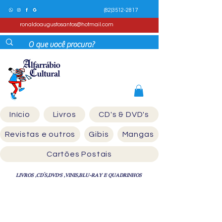
(82)3512-2817
ronaldoaugustosantos@hotmail.com
Início
Livros
CD's & DVD's
Revistas e outros
Gibis
Mangas
Cartões Postais
LIVROS ,CD´S,DVD'S ,VINIS,BLU-RAY E QUADRINHOS