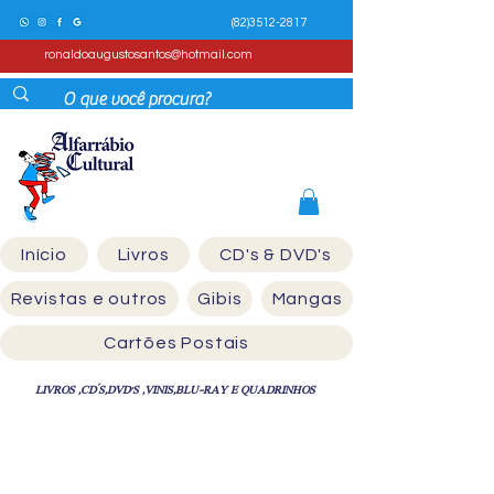
(82)3512-2817
ronaldoaugustosantos@hotmail.com
Início
Livros
CD's & DVD's
Revistas e outros
Gibis
Mangas
Cartões Postais
LIVROS ,CD´S,DVD'S ,VINIS,BLU-RAY E QUADRINHOS