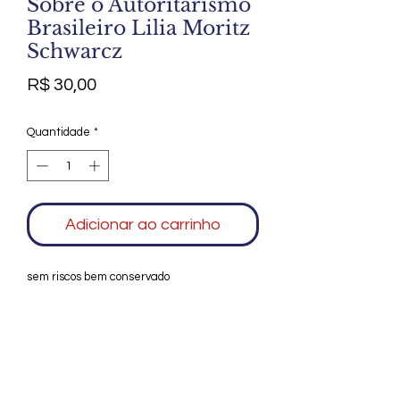
Sobre o Autoritarismo
Brasileiro Lilia Moritz
Schwarcz
Preço
R$ 30,00
Quantidade
*
Adicionar ao carrinho
sem riscos bem conservado
Agradecemos seu interesse no Alfarrábio
Cultural. Para mais informações sobre
compras do nosso catálogo, doação ou