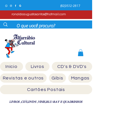
(82)3512-2817
ronaldoaugustosantos@hotmail.com
Início
Livros
CD's & DVD's
Revistas e outros
Gibis
Mangas
Cartões Postais
LIVROS ,CD´S,DVD'S ,VINIS,BLU-RAY E QUADRINHOS