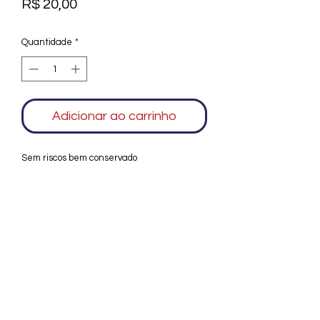
Preço
R$ 20,00
Quantidade
*
Adicionar ao carrinho
Sem riscos bem conservado
Agradecemos seu interesse no Alfarrábio
Cultural. Para mais informações sobre
compras do nosso catálogo, doação ou
vendas de itens, entre em contato
conosco. Aguardamos seu contato. Será
um prazer esclarecer as suas dúvidas.