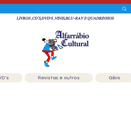
LIVROS ,CD´S,DVD'S ,VINIS,BLU-RAY E QUADRINHOS
VD's
Revistas e outros
Gibis