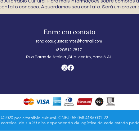
 Alfarrábio Cultural. Para mais informações sobre compras
 contato conosco. Aguardamos seu contato. Será um prazer e
Entre em contato
ronaldoaugustosantos@hotmail.com
(82)3512-2817
Rua Barao de Atalaia ,24-c- centro ,Maceió-AL
©2020 por alfarrábio cultural. CNPJ: 55.068.418/0001-22
s correios ,de 7 a 20 dias dependendo da logística de cada estado pod