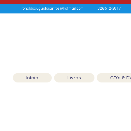
ronaldoaugustosantos@hotmail.com
(82)3512-2817
Início
Livros
CD's & D