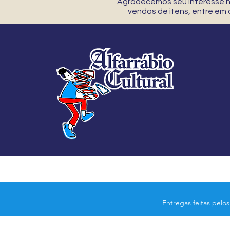
Agradecemos seu interesse no
vendas de itens, entre em
Entregas feitas pelo