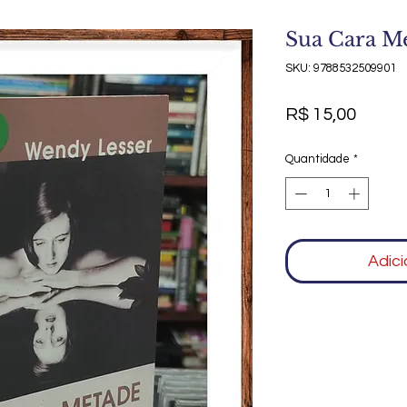
Sua Cara M
SKU: 9788532509901
Preço
R$ 15,00
Quantidade
*
Adici