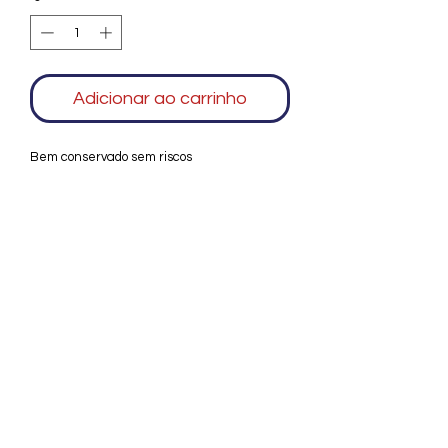
Adicionar ao carrinho
Bem conservado sem riscos
Agradecemos seu interesse no Alfarrábio
Cultural. Para mais informações sobre
compras do nosso catálogo, doação ou
vendas de itens, entre em contato
conosco. Aguardamos seu contato. Será
um prazer esclarecer as suas dúvidas.