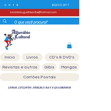
(82)3512-2817
ronaldoaugustosantos@hotmail.com
Início
Livros
CD's & DVD's
Revistas e outros
Gibis
Mangas
Cartões Postais
LIVROS ,CD´S,DVD'S ,VINIS,BLU-RAY E QUADRINHOS