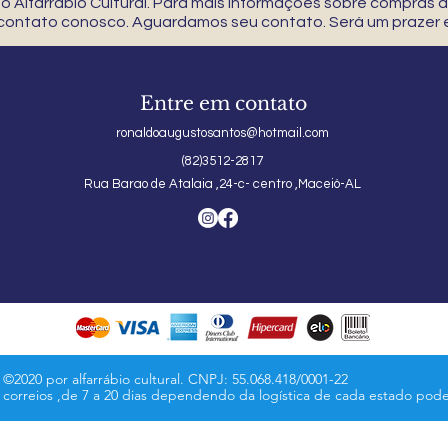
 Alfarrábio Cultural. Para mais informações sobre compras
 contato conosco. Aguardamos seu contato. Será um prazer e
Entre em contato
ronaldoaugustosantos@hotmail.com
(82)3512-2817
Rua Barao de Atalaia ,24-c- centro ,Maceió-AL
©2020 por alfarrábio cultural. CNPJ: 55.068.418/0001-22
s correios ,de 7 a 20 dias dependendo da logística de cada estado pod