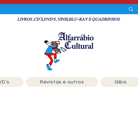
LIVROS ,CD´S,DVD'S ,VINIS,BLU-RAY E QUADRINHOS
VD's
Revistas e outros
Gibis