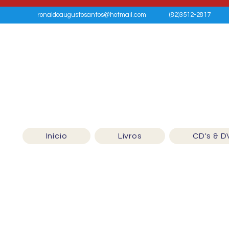
ronaldoaugustosantos@hotmail.com
(82)3512-2817
Início
Livros
CD's & D