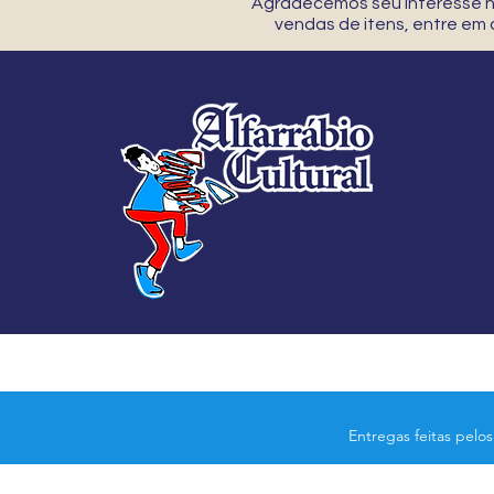
Agradecemos seu interesse no
vendas de itens, entre em
Entregas feitas pelo