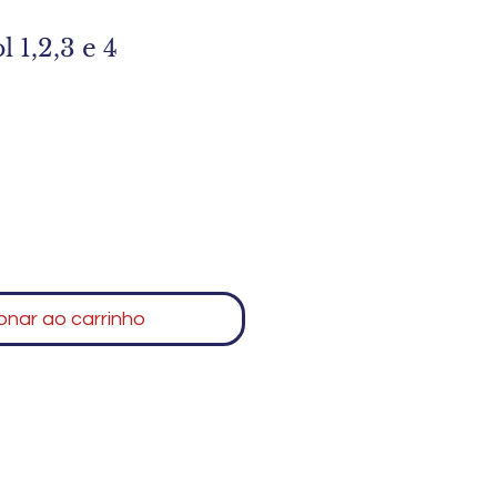
 1,2,3 e 4
o
onar ao carrinho