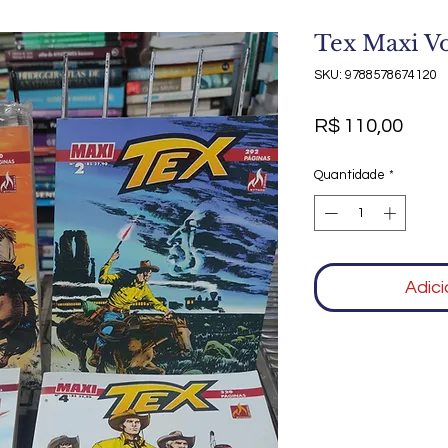
Tex Maxi Vol
SKU: 9788578674120
Preç
R$ 110,00
Quantidade
*
Adici